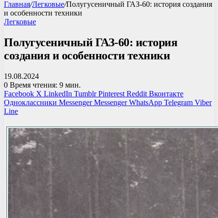
Главная
/
Легковые
/
Полугусеничный ГАЗ-60: история создания
и особенности техники
Легковые
Полугусеничный ГАЗ-60: история
создания и особенности техники
19.08.2024
0
Время чтения: 9 мин.
Facebook
X
LinkedIn
Tumblr
Pinterest
Reddit
Вконтакте
Одноклассники
Messenger
Messenger
WhatsApp
Telegram
Viber
Line