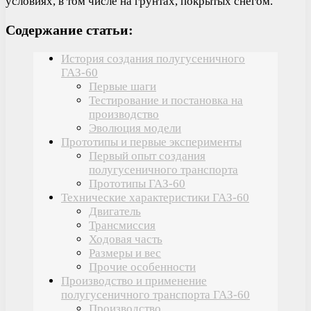
условиях, в том числе на грунтах, покрытых снегом.
Содержание статьи:
История создания полугусеничного
ГАЗ-60
Первые шаги
Тестирование и постановка на
производство
Эволюция модели
Прототипы и первые эксперименты
Первый опыт создания
полугусеничного транспорта
Прототипы ГАЗ-60
Технические характеристики ГАЗ-60
Двигатель
Трансмиссия
Ходовая часть
Размеры и вес
Прочие особенности
Производство и применение
полугусеничного транспорта ГАЗ-60
Производство