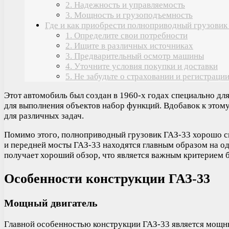
2. Надежность и управляемость
3. Мощность и грузоподъемность
Где и как приобрести полноприводный грузовик
1. Определите свои потребности
2. Ищите в различных источниках
3. Предварительный осмотр машины
4. Уточните условия покупки и доставки
5. Не забудьте о страховании и регистраци
Этот автомобиль был создан в 1960-х годах специально д
для выполнения объектов набор функций. Вдобавок к этому
для различных задач.
Помимо этого, полноприводный грузовик ГАЗ-33 хорошо сп
и передней мосты ГАЗ-33 находятся главным образом на од
получает хороший обзор, что является важным критерием б
Особенности конструкции ГАЗ-33
Мощный двигатель
Главной особенностью конструкции ГАЗ-33 является мощны