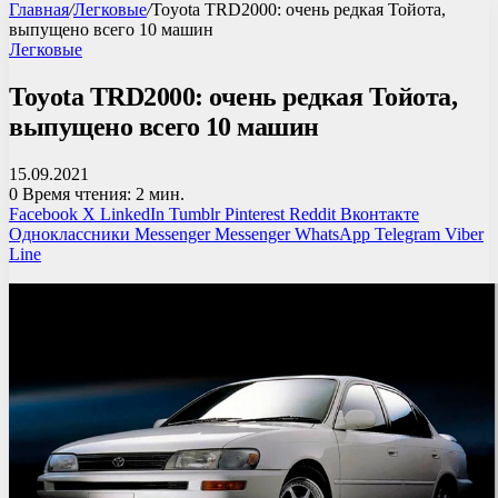
Главная
/
Легковые
/
Toyota TRD2000: очень редкая Тойота,
выпущено всего 10 машин
Легковые
Toyota TRD2000: очень редкая Тойота,
выпущено всего 10 машин
15.09.2021
0
Время чтения: 2 мин.
Facebook
X
LinkedIn
Tumblr
Pinterest
Reddit
Вконтакте
Одноклассники
Messenger
Messenger
WhatsApp
Telegram
Viber
Line