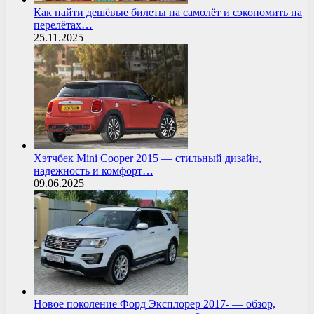
Как найти дешёвые билеты на самолёт и сэкономить на
перелётах…
25.11.2025
Хэтчбек Mini Cooper 2015 — стильный дизайн,
надежность и комфорт…
09.06.2025
Новое поколение Форд Эксплорер 2017- — обзор,