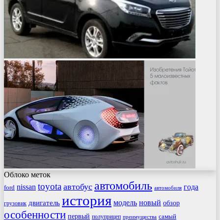
Облоко меток
автомобиль
toyota
автобус
nissan
года
ford
автомобиля
история
модель
новый
двигатель
обзор
грузовик
особенности
первый
самый
полуприцеп
преимущества