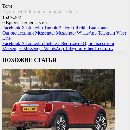
Теги
toyota
trd2000
очень
редкий
тойота
15.09.2021
0
Время чтения: 2 мин.
Facebook
X
LinkedIn
Tumblr
Pinterest
Reddit
Вконтакте
Одноклассники
Messenger
Messenger
WhatsApp
Telegram
Viber
Line
Facebook
X
LinkedIn
Pinterest
Вконтакте
Одноклассники
Messenger
Messenger
WhatsApp
Telegram
Viber
Печатать
ПОХОЖИЕ СТАТЬИ