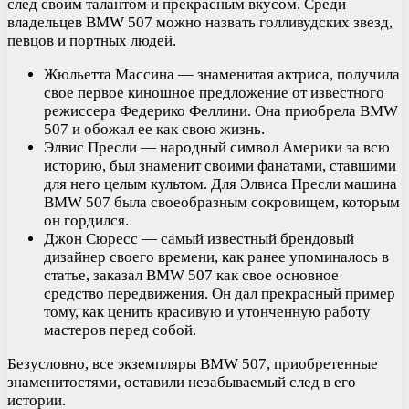
след своим талантом и прекрасным вкусом. Среди
владельцев BMW 507 можно назвать голливудских звезд,
певцов и портных людей.
Жюльетта Массина — знаменитая актриса, получила
свое первое киношное предложение от известного
режиссера Федерико Феллини. Она приобрела BMW
507 и обожал ее как свою жизнь.
Элвис Пресли — народный символ Америки за всю
историю, был знаменит своими фанатами, ставшими
для него целым культом. Для Элвиса Пресли машина
BMW 507 была своеобразным сокровищем, которым
он гордился.
Джон Сюресс — самый известный брендовый
дизайнер своего времени, как ранее упоминалось в
статье, заказал BMW 507 как свое основное
средство передвижения. Он дал прекрасный пример
тому, как ценить красивую и утонченную работу
мастеров перед собой.
Безусловно, все экземпляры BMW 507, приобретенные
знаменитостями, оставили незабываемый след в его
истории.