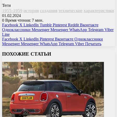
Теги
1955-1959
история
создания
технические
характеристики
01.02.2024
0
Время чтения: 7 мин.
Facebook
X
LinkedIn
Tumblr
Pinterest
Reddit
Вконтакте
Одноклассники
Messenger
Messenger
WhatsApp
Telegram
Viber
Line
Facebook
X
LinkedIn
Pinterest
Вконтакте
Одноклассники
Messenger
Messenger
WhatsApp
Telegram
Viber
Печатать
ПОХОЖИЕ СТАТЬИ