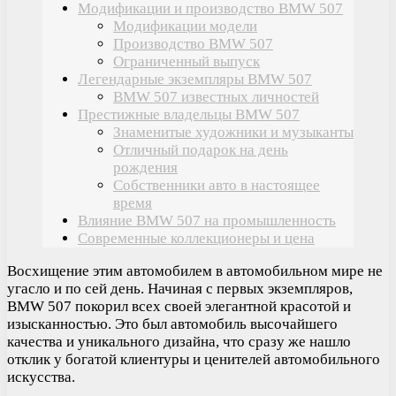
Модификации и производство BMW 507
Модификации модели
Производство BMW 507
Ограниченный выпуск
Легендарные экземпляры BMW 507
BMW 507 известных личностей
Престижные владельцы BMW 507
Знаменитые художники и музыканты
Отличный подарок на день
рождения
Собственники авто в настоящее
время
Влияние BMW 507 на промышленность
Современные коллекционеры и цена
Восхищение этим автомобилем в автомобильном мире не
угасло и по сей день. Начиная с первых экземпляров,
BMW 507 покорил всех своей элегантной красотой и
изысканностью. Это был автомобиль высочайшего
качества и уникального дизайна, что сразу же нашло
отклик у богатой клиентуры и ценителей автомобильного
искусства.