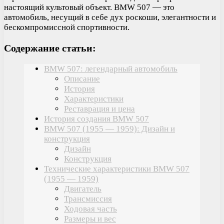
настоящий культовый объект. BMW 507 — это
автомобиль, несущий в себе дух роскоши, элегантности и
бескомпромиссной спортивности.
Содержание статьи:
BMW 507: легендарный автомобиль
Описание
История
Характеристики
Реставрация и цена
История создания BMW 507
BMW 507 (1955 — 1959): Дизайн и
конструкция
Дизайн
Конструкция
Технические характеристики BMW 507
(1955 — 1959)
Двигатель
Трансмиссия
Ходовая часть
Размеры и вес