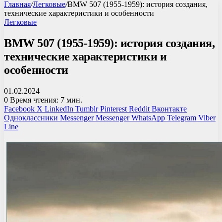
Главная
/
Легковые
/
BMW 507 (1955-1959): история создания,
технические характеристики и особенности
Легковые
BMW 507 (1955-1959): история создания,
технические характеристики и
особенности
01.02.2024
0
Время чтения: 7 мин.
Facebook
X
LinkedIn
Tumblr
Pinterest
Reddit
Вконтакте
Одноклассники
Messenger
Messenger
WhatsApp
Telegram
Viber
Line