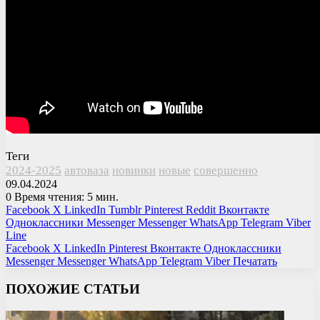
Теги
2024-2025
автоваза
новинки
новые
совершенно
09.04.2024
0
Время чтения: 5 мин.
Facebook
X
LinkedIn
Tumblr
Pinterest
Reddit
Вконтакте
Одноклассники
Messenger
Messenger
WhatsApp
Telegram
Viber
Line
Facebook
X
LinkedIn
Pinterest
Вконтакте
Одноклассники
Messenger
Messenger
WhatsApp
Telegram
Viber
Печатать
ПОХОЖИЕ СТАТЬИ