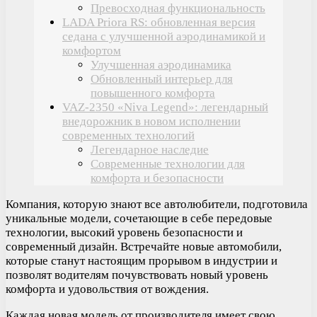
Превосходная функциональность
LADA Priora RS: обновленная версия
седана с улучшенной аэродинамикой и
комфортом
Улучшенная аэродинамика
Обновленный интерьер для
повышенного комфорта
VAZ-2350 «Niva Legend»: легендарный
внедорожник в новом исполнении
современных технологий
Легендарное наследие
Современные технологии для
комфорта и безопасности
Компания, которую знают все автолюбители, подготовила
уникальные модели, сочетающие в себе передовые
технологии, высокий уровень безопасности и
современный дизайн. Встречайте новые автомобили,
которые станут настоящим прорывом в индустрии и
позволят водителям почувствовать новый уровень
комфорта и удовольствия от вождения.
Каждая новая модель от производителя имеет свою