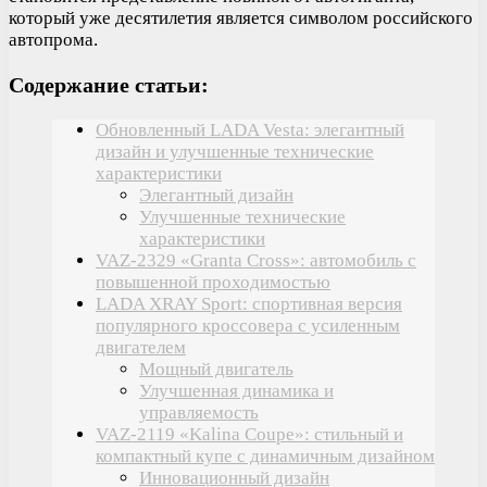
который уже десятилетия является символом российского
автопрома.
Содержание статьи:
Обновленный LADA Vesta: элегантный
дизайн и улучшенные технические
характеристики
Элегантный дизайн
Улучшенные технические
характеристики
VAZ-2329 «Granta Cross»: автомобиль с
повышенной проходимостью
LADA XRAY Sport: спортивная версия
популярного кроссовера с усиленным
двигателем
Мощный двигатель
Улучшенная динамика и
управляемость
VAZ-2119 «Kalina Coupe»: стильный и
компактный купе с динамичным дизайном
Инновационный дизайн