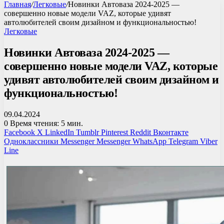
Главная
/
Легковые
/
Новинки Автоваза 2024-2025 —
совершенно новые модели VAZ, которые удивят
автолюбителей своим дизайном и функциональностью!
Легковые
Новинки Автоваза 2024-2025 —
совершенно новые модели VAZ, которые
удивят автолюбителей своим дизайном и
функциональностью!
09.04.2024
0
Время чтения: 5 мин.
Facebook
X
LinkedIn
Tumblr
Pinterest
Reddit
Вконтакте
Одноклассники
Messenger
Messenger
WhatsApp
Telegram
Viber
Line