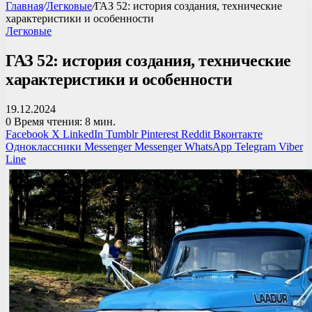
Главная
/
Легковые
/
ГАЗ 52: история создания, технические
характеристики и особенности
Легковые
ГАЗ 52: история создания, технические
характеристики и особенности
19.12.2024
0
Время чтения: 8 мин.
Facebook
X
LinkedIn
Tumblr
Pinterest
Reddit
Вконтакте
Одноклассники
Messenger
Messenger
WhatsApp
Telegram
Viber
Line