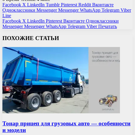
Facebook
X
LinkedIn
Tumblr
Pinterest
Reddit
Вконтакте
Одноклассники
Messenger
Messenger
WhatsApp
Telegram
Viber
Line
Facebook
X
LinkedIn
Pinterest
Вконтакте
Одноклассники
Messenger
Messenger
WhatsApp
Telegram
Viber
Печатать
ПОХОЖИЕ СТАТЬИ
Тонар прицеп для грузовых авто — особенности
и модели