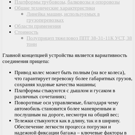
Платформы трубовозы, балковозы и опоровозы
Общие технические характеристики
Линейка машин, используемых в
грузоперевозках
Области применения
Стоимость
Полуприцеп тяжеловоз ППТ 38-31-11К УСТ, 38
тонн
Главной концепцией устройства является вариативность
соединения прицепа:
Привод колес может быть полным (на все колеса),
что гарантирует перевозку более габаритных грузов,
сохраняя ходовые качества машины;
Платформы стыкуются с дышлом и гусаком в
различных сочетаниях;
Поворотные оси управляемые, благодаря чему
автомобиль становится более маневренным и
послушным на дороге, несмотря на общий вес;
Тележки стыкуются как в длину, так и в ширину.
Обеспечение легкости процесса погрузки и
надежной фиксации багажа – ключевые факторы в