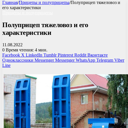
Главная
/
Прицепы и полуприцепы
/
Полуприцеп тяжеловоз и
его характеристики
Прицепы и полуприцепы
Полуприцеп тяжеловоз и его
характеристики
11.08.2022
0
Время чтения: 4 мин.
Facebook
X
LinkedIn
Tumblr
Pinterest
Reddit
Вконтакте
Одноклассники
Messenger
Messenger
WhatsApp
Telegram
Viber
Line