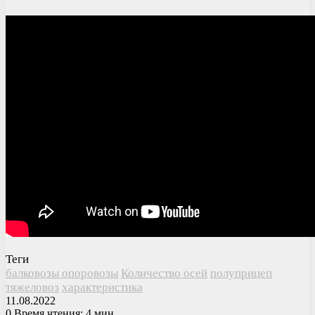
Теги
балковозы опоровозы
Количество осей
полуприцеп
тяжеловоз
характеристика
11.08.2022
0
Время чтения: 4 мин.