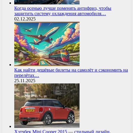
Когда осенью лучше поменять антифриз, чтобы
защитить систему охлаждения автомобиля…
02.12.2025
Как найти дешёвые билеты на самолёт и сэкономить на
перелётах…
25.11.2025
Хэтчбек Mini Cooper 2015 — стильный дизайн,