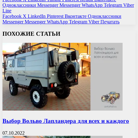
Одноклассники
Messenger
Messenger
WhatsApp
Telegram
Viber
Line
Facebook
X
LinkedIn
Pinterest
Вконтакте
Одноклассники
Messenger
Messenger
WhatsApp
Telegram
Viber
Печатать
ПОХОЖИЕ СТАТЬИ
Выбор Вольво Лапландера для всех и каждого
07.10.2022