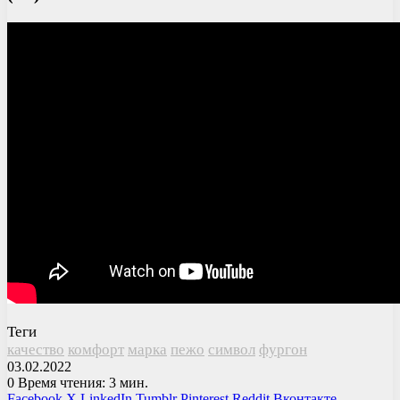
Теги
качество
комфорт
марка
пежо
символ
фургон
03.02.2022
0
Время чтения: 3 мин.
Facebook
X
LinkedIn
Tumblr
Pinterest
Reddit
Вконтакте