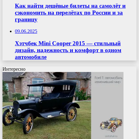
Как найти дешёвые билеты на самолёт и
сэкономить на перелётах по России и за
границу
09.06.2025
Хэтчбек Mini Cooper 2015 — стильный
дизайн, надежность и комфорт в одном
автомобиле
Интересно