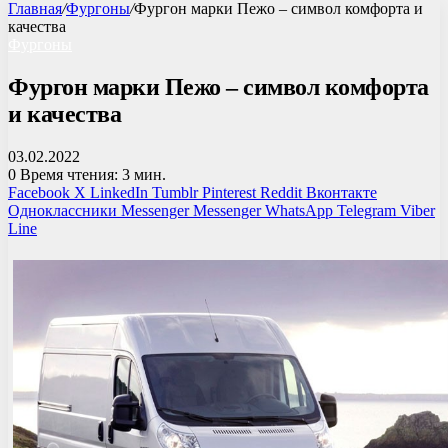
Главная
/
Фургоны
/
Фургон марки Пежо – символ комфорта и
качества
Фургоны
Фургон марки Пежо – символ комфорта
и качества
03.02.2022
0
Время чтения: 3 мин.
Facebook
X
LinkedIn
Tumblr
Pinterest
Reddit
Вконтакте
Одноклассники
Messenger
Messenger
WhatsApp
Telegram
Viber
Line