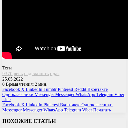
Теги
9370
весь
надежность
одаз
25.05.2022
0
Время чтения: 2 мин.
Facebook
X
LinkedIn
Tumblr
Pinterest
Reddit
Вконтакте
Одноклассники
Messenger
Messenger
WhatsApp
Telegram
Viber
Line
Facebook
X
LinkedIn
Pinterest
Вконтакте
Одноклассники
Messenger
Messenger
WhatsApp
Telegram
Viber
Печатать
ПОХОЖИЕ СТАТЬИ