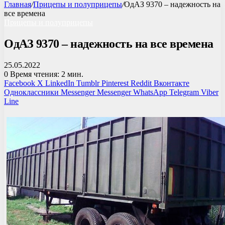
Главная
/
Прицепы и полуприцепы
/
ОдАЗ 9370 – надежность на
все времена
Прицепы и полуприцепы
ОдАЗ 9370 – надежность на все времена
25.05.2022
0
Время чтения: 2 мин.
Facebook
X
LinkedIn
Tumblr
Pinterest
Reddit
Вконтакте
Одноклассники
Messenger
Messenger
WhatsApp
Telegram
Viber
Line