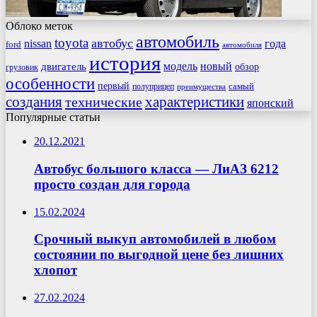
Облоко меток
автомобиль
toyota
автобус
nissan
года
ford
автомобиля
история
модель
новый
двигатель
обзор
грузовик
особенности
первый
самый
полуприцеп
преимущества
создания
характеристики
технические
японский
Популярные статьи
20.12.2021
Автобус большого класса — ЛиАЗ 6212
просто создан для города
15.02.2024
Срочный выкуп автомобилей в любом
состоянии по выгодной цене без лишних
хлопот
27.02.2024