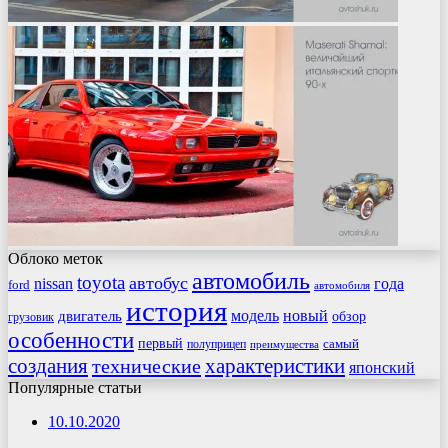
Облоко меток
автомобиль
toyota
автобус
nissan
года
ford
автомобиля
история
модель
новый
двигатель
обзор
грузовик
особенности
первый
самый
полуприцеп
преимущества
создания
характеристики
технические
японский
Популярные статьи
10.10.2020