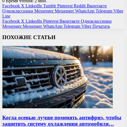
0
Время чтения: 2 мин.
Facebook
X
LinkedIn
Tumblr
Pinterest
Reddit
Вконтакте
Одноклассники
Messenger
Messenger
WhatsApp
Telegram
Viber
Line
Facebook
X
LinkedIn
Pinterest
Вконтакте
Одноклассники
Messenger
Messenger
WhatsApp
Telegram
Viber
Печатать
ПОХОЖИЕ СТАТЬИ
Когда осенью лучше поменять антифриз, чтобы
защитить систему охлаждения автомобиля…