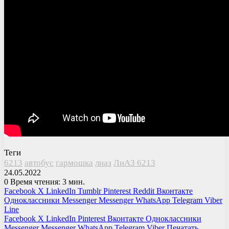
Теги
6213
автобус
гармошка
лиаз
ЛиАЗ 6213
24.05.2022
0
Время чтения: 3 мин.
Facebook
X
LinkedIn
Tumblr
Pinterest
Reddit
Вконтакте
Одноклассники
Messenger
Messenger
WhatsApp
Telegram
Viber
Line
Facebook
X
LinkedIn
Pinterest
Вконтакте
Одноклассники
Messenger
Messenger
WhatsApp
Telegram
Viber
Печатать