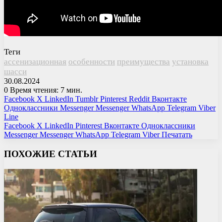
Теги
ассенизационная
особенности
преимущества
установка
шасси
30.08.2024
0
Время чтения: 7 мин.
Facebook
X
LinkedIn
Tumblr
Pinterest
Reddit
Вконтакте
Одноклассники
Messenger
Messenger
WhatsApp
Telegram
Viber
Line
Facebook
X
LinkedIn
Pinterest
Вконтакте
Одноклассники
Messenger
Messenger
WhatsApp
Telegram
Viber
Печатать
ПОХОЖИЕ СТАТЬИ