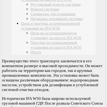
Регулярный осмотр системы
Ремонт системы
Сервисное обслуживание
Проверка топливной системы
Цена и покупка ассенизационной
установки на IFA W50
Цена на ассенизационную
установку на шасси IFA W50
Покупка ассенизационной
установки на шасси IFA W50
Итоги
Преимущество этого транспорта заключается в его
компактном размере и высокой проходимости. Он может
работать на территории как городов, так и крупных
промышленных комплексов. Эта установка может быть
оснащена различным оборудованием: водопроводным
насосом, устройством для дезинфекции и углубленной
системой очистки отходов.
Исторически IFA W50 была широко используемой
грузовой машиной ГДР. После развала Советского Союза