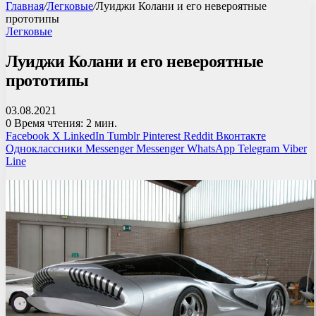
Главная
/
Легковые
/
Луиджи Колани и его невероятные
прототипы
Легковые
Луиджи Колани и его невероятные
прототипы
03.08.2021
0
Время чтения: 2 мин.
Facebook
X
LinkedIn
Tumblr
Pinterest
Reddit
Вконтакте
Одноклассники
Messenger
Messenger
WhatsApp
Telegram
Viber
Line