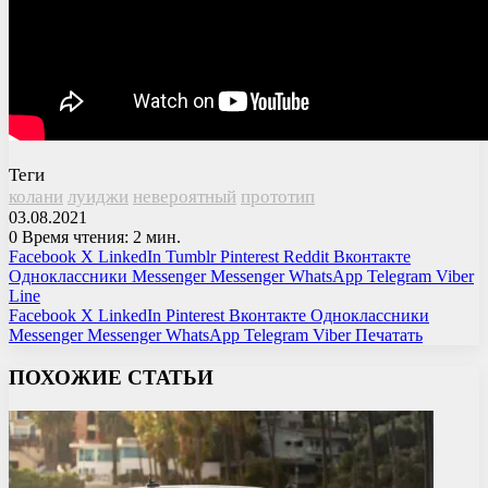
Теги
колани
луиджи
невероятный
прототип
03.08.2021
0
Время чтения: 2 мин.
Facebook
X
LinkedIn
Tumblr
Pinterest
Reddit
Вконтакте
Одноклассники
Messenger
Messenger
WhatsApp
Telegram
Viber
Line
Facebook
X
LinkedIn
Pinterest
Вконтакте
Одноклассники
Messenger
Messenger
WhatsApp
Telegram
Viber
Печатать
ПОХОЖИЕ СТАТЬИ