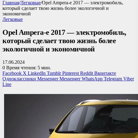
Главная
/
Легковые
/
Opel Ampera-e 2017 — электромобиль,
который сделает твою жизнь более экологичной и
экономичной
Легковые
Opel Ampera-e 2017 — электромобиль,
который сделает твою жизнь более
экологичной и экономичной
17.06.2024
0
Время чтения: 5 мин.
Facebook
X
LinkedIn
Tumblr
Pinterest
Reddit
Вконтакте
Одноклассники
Messenger
Messenger
WhatsApp
Telegram
Viber
Line