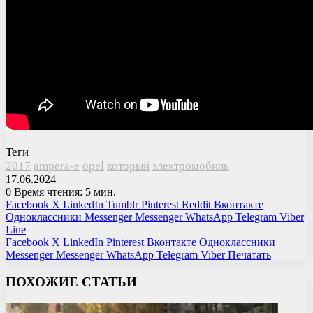
Теги
2017
ampera-e
opel
который
электромобиль
17.06.2024
0
Время чтения: 5 мин.
Facebook
X
LinkedIn
Tumblr
Pinterest
Reddit
Вконтакте
Одноклассники
Messenger
Messenger
WhatsApp
Telegram
Viber
Line
Facebook
X
LinkedIn
Pinterest
Вконтакте
Одноклассники
Messenger
Messenger
WhatsApp
Telegram
Viber
Печатать
ПОХОЖИЕ СТАТЬИ