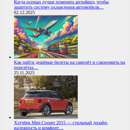
Когда осенью лучше поменять антифриз, чтобы
защитить систему охлаждения автомобиля…
02.12.2025
Как найти дешёвые билеты на самолёт и сэкономить на
перелётах…
25.11.2025
Хэтчбек Mini Cooper 2015 — стильный дизайн,
надежность и комфорт…