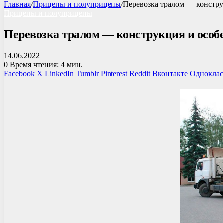
Главная
/
Прицепы и полуприцепы
/
Перевозка тралом — констр
Прицепы и полуприцепы
Перевозка тралом — конструкция и особ
14.06.2022
0
Время чтения: 4 мин.
Facebook
X
LinkedIn
Tumblr
Pinterest
Reddit
Вконтакте
Однокла