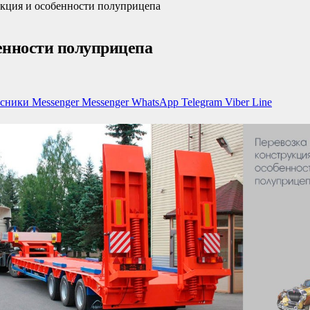
укция и особенности полуприцепа
енности полуприцепа
ссники
Messenger
Messenger
WhatsApp
Telegram
Viber
Line