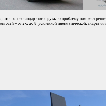
аритного, нестандартного груза, то проблему поможет реши
м осей – от 2-х до 8, усиленной пневматической, гидравли
.