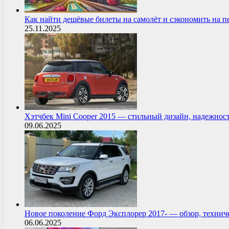
Как найти дешёвые билеты на самолёт и сэкономить на 
25.11.2025
Хэтчбек Mini Cooper 2015 — стильный дизайн, надежнос
09.06.2025
Новое поколение Форд Эксплорер 2017- — обзор, технич
06.06.2025