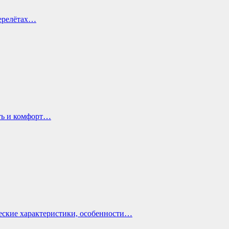
перелётах…
ть и комфорт…
еские характеристики, особенности…