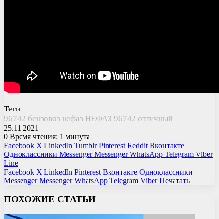
Теги
96742
бензовоз
нефаз
НЕФАЗ 96742
отличный
25.11.2021
0
Время чтения: 1 минута
Facebook
X
LinkedIn
Tumblr
Pinterest
Reddit
Вконтакте
Одноклассники
Messenger
Messenger
WhatsApp
Telegram
Viber
Line
Facebook
X
LinkedIn
Pinterest
Вконтакте
Одноклассники
Messenger
Messenger
WhatsApp
Telegram
Viber
Печатать
ПОХОЖИЕ СТАТЬИ