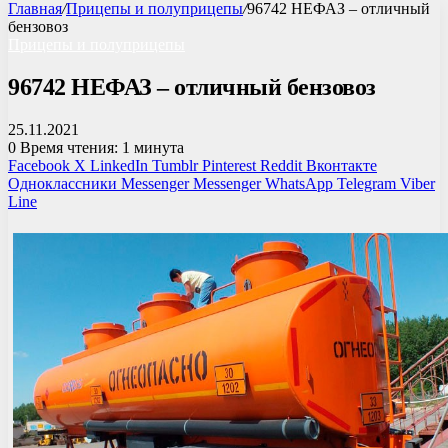
Главная
/
Прицепы и полуприцепы
/
96742 НЕФАЗ – отличный
бензовоз
Прицепы и полуприцепы
96742 НЕФАЗ – отличный бензовоз
25.11.2021
0
Время чтения: 1 минута
Facebook
X
LinkedIn
Tumblr
Pinterest
Reddit
Вконтакте
Одноклассники
Messenger
Messenger
WhatsApp
Telegram
Viber
Line