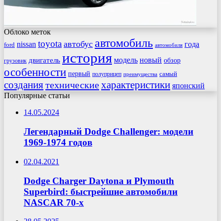
Облоко меток
автомобиль
toyota
автобус
nissan
года
ford
автомобиля
история
модель
новый
двигатель
обзор
грузовик
особенности
первый
самый
полуприцеп
преимущества
создания
характеристики
технические
японский
Популярные статьи
14.05.2024
Легендарный Dodge Challenger: модели
1969-1974 годов
02.04.2021
Dodge Charger Daytona и Plymouth
Superbird: быстрейшие автомобили
NASCAR 70-х