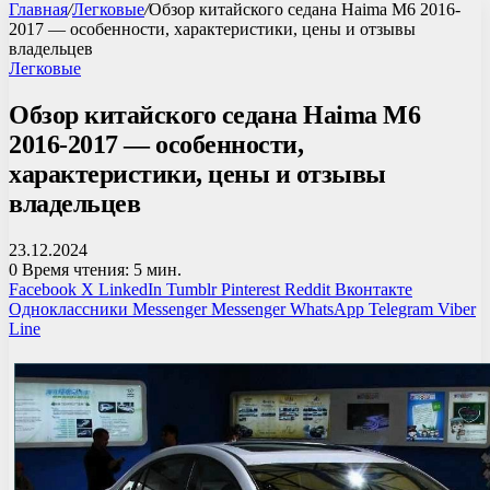
Главная
/
Легковые
/
Обзор китайского седана Haima M6 2016-
2017 — особенности, характеристики, цены и отзывы
владельцев
Легковые
Обзор китайского седана Haima M6
2016-2017 — особенности,
характеристики, цены и отзывы
владельцев
23.12.2024
0
Время чтения: 5 мин.
Facebook
X
LinkedIn
Tumblr
Pinterest
Reddit
Вконтакте
Одноклассники
Messenger
Messenger
WhatsApp
Telegram
Viber
Line