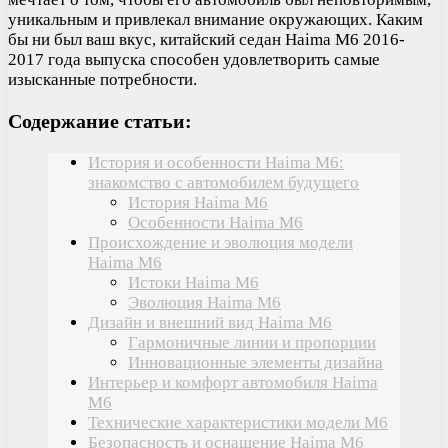
уникальным и привлекал внимание окружающих. Каким
бы ни был ваш вкус, китайский седан Haima M6 2016-
2017 года выпуска способен удовлетворить самые
изысканные потребности.
Содержание статьи:
История и особенности Haima M6:
знакомство с автомобилем будущего
История Haima M6
Особенности Haima M6
Происхождение и эволюция модели
Haima M6
Истоки Haima M6
Эволюция Haima M6
Дизайн и внешний вид Haima M6
Гармоничные линии и пропорции
Инновационные элементы дизайна
Интерьер и комфорт автомобиля Haima
M6
Технические характеристики модели M6
Безопасность и оснащение Haima M6