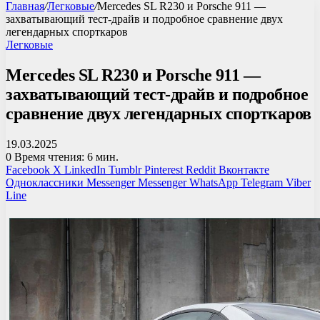
Главная
/
Легковые
/
Mercedes SL R230 и Porsche 911 —
захватывающий тест-драйв и подробное сравнение двух
легендарных спорткаров
Легковые
Mercedes SL R230 и Porsche 911 —
захватывающий тест-драйв и подробное
сравнение двух легендарных спорткаров
19.03.2025
0
Время чтения: 6 мин.
Facebook
X
LinkedIn
Tumblr
Pinterest
Reddit
Вконтакте
Одноклассники
Messenger
Messenger
WhatsApp
Telegram
Viber
Line