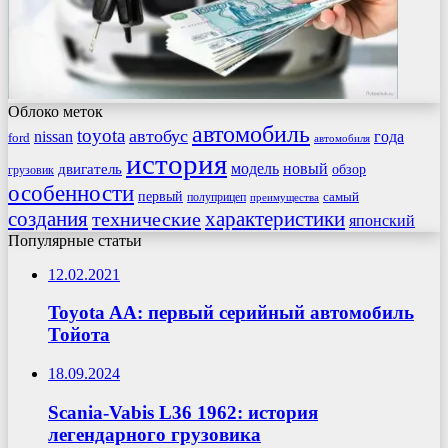
Облоко меток
автомобиль
toyota
автобус
nissan
года
ford
автомобиля
история
модель
новый
двигатель
обзор
грузовик
особенности
первый
самый
полуприцеп
преимущества
создания
характеристики
технические
японский
Популярные статьи
12.02.2021
Toyota AA: первый серийный автомобиль
Тойота
18.09.2024
Scania-Vabis L36 1962: история
легендарного грузовика