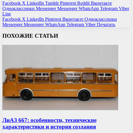
Facebook
X
LinkedIn
Tumblr
Pinterest
Reddit
Вконтакте
Одноклассники
Messenger
Messenger
WhatsApp
Telegram
Viber
Line
Facebook
X
LinkedIn
Pinterest
Вконтакте
Одноклассники
Messenger
Messenger
WhatsApp
Telegram
Viber
Печатать
ПОХОЖИЕ СТАТЬИ
ЛиАЗ 667: особенности, технические
характеристики и история создания