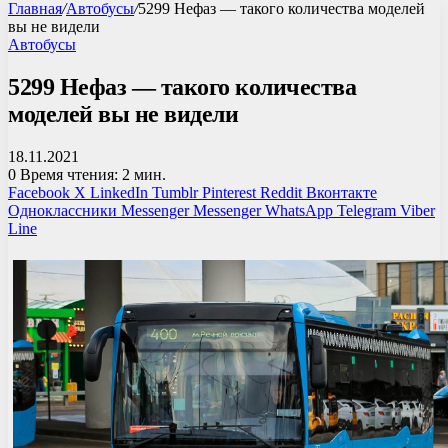
Главная
/
Автобусы
/
5299 Нефаз — такого количества моделей
вы не видели
Автобусы
5299 Нефаз — такого количества
моделей вы не видели
18.11.2021
0
Время чтения: 2 мин.
Facebook
X
LinkedIn
Tumblr
Pinterest
Reddit
Вконтакте
Одноклассники
Messenger
Messenger
WhatsApp
Telegram
Viber
Line