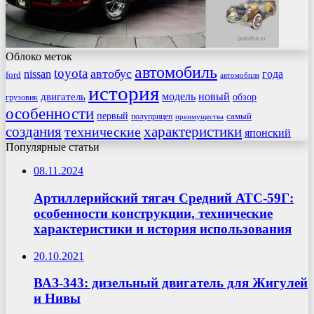
Облоко меток
автомобиль
toyota
автобус
nissan
года
ford
автомобиля
история
модель
новый
двигатель
обзор
грузовик
особенности
первый
самый
полуприцеп
преимущества
создания
характеристики
технические
японский
Популярные статьи
08.11.2024
Артиллерийский тягач Средний АТС-59Г:
особенности конструкции, технические
характеристики и история использования
20.10.2021
ВАЗ-343: дизельный двигатель для Жигулей
и Нивы