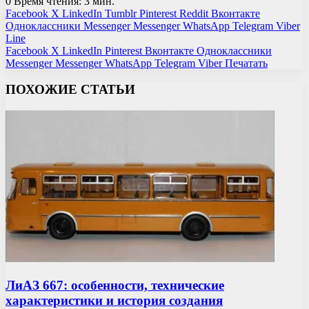
0
Время чтения: 3 мин.
Facebook
X
LinkedIn
Tumblr
Pinterest
Reddit
Вконтакте
Одноклассники
Messenger
Messenger
WhatsApp
Telegram
Viber
Line
Facebook
X
LinkedIn
Pinterest
Вконтакте
Одноклассники
Messenger
Messenger
WhatsApp
Telegram
Viber
Печатать
ПОХОЖИЕ СТАТЬИ
ЛиАЗ 667: особенности, технические
характеристики и история создания