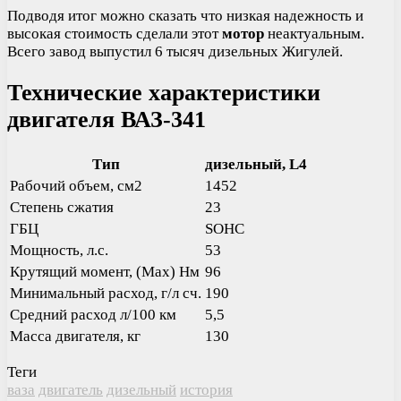
Подводя итог можно сказать что низкая надежность и
высокая стоимость сделали этот
мотор
неактуальным.
Всего завод выпустил 6 тысяч дизельных Жигулей.
Технические характеристики
двигателя ВАЗ-341
Тип
дизельный, L4
Рабочий объем, см2
1452
Степень сжатия
23
ГБЦ
SOHC
Мощность, л.с.
53
Крутящий момент, (Max) Нм
96
Минимальный расход, г/л сч.
190
Средний расход л/100 км
5,5
Масса двигателя, кг
130
Теги
ваза
двигатель
дизельный
история