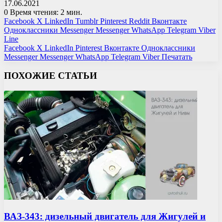
17.06.2021
0
Время чтения: 2 мин.
Facebook
X
LinkedIn
Tumblr
Pinterest
Reddit
Вконтакте
Одноклассники
Messenger
Messenger
WhatsApp
Telegram
Viber
Line
Facebook
X
LinkedIn
Pinterest
Вконтакте
Одноклассники
Messenger
Messenger
WhatsApp
Telegram
Viber
Печатать
ПОХОЖИЕ СТАТЬИ
ВАЗ-343: дизельный двигатель для Жигулей и