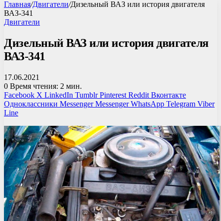
Главная
/
Двигатели
/
Дизельный ВАЗ или история двигателя
ВАЗ-341
Двигатели
Дизельный ВАЗ или история двигателя
ВАЗ-341
17.06.2021
0
Время чтения: 2 мин.
Facebook
X
LinkedIn
Tumblr
Pinterest
Reddit
Вконтакте
Одноклассники
Messenger
Messenger
WhatsApp
Telegram
Viber
Line