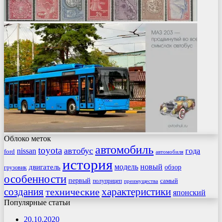
Облоко меток
автомобиль
toyota
автобус
nissan
года
ford
автомобиля
история
модель
новый
двигатель
обзор
грузовик
особенности
первый
самый
полуприцеп
преимущества
создания
характеристики
технические
японский
Популярные статьи
20.10.2020