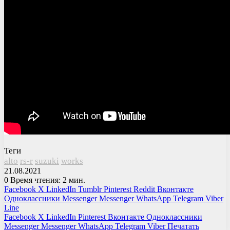
Теги
alto
rs-r
suzuki
works
21.08.2021
0
Время чтения: 2 мин.
Facebook
X
LinkedIn
Tumblr
Pinterest
Reddit
Вконтакте
Одноклассники
Messenger
Messenger
WhatsApp
Telegram
Viber
Line
Facebook
X
LinkedIn
Pinterest
Вконтакте
Одноклассники
Messenger
Messenger
WhatsApp
Telegram
Viber
Печатать