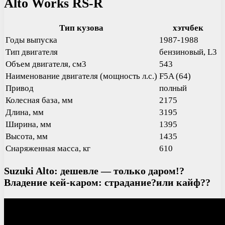
Alto Works RS-R
Тип кузова
хэтчбек
Годы выпуска
1987-1988
Тип двигателя
бензиновый, L3
Объем двигателя, см3
543
Наименование двигателя (мощность л.с.)
F5A (64)
Привод
полный
Колесная база, мм
2175
Длина, мм
3195
Ширина, мм
1395
Высота, мм
1435
Снаряженная масса, кг
610
Suzuki Alto: дешевле — только даром!?
Владение кей-каром: страдание?или кайф??