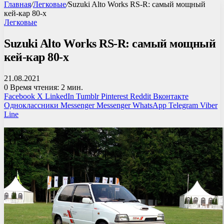
Главная
/
Легковые
/
Suzuki Alto Works RS-R: самый мощный
кей-кар 80-х
Легковые
Suzuki Alto Works RS-R: самый мощный
кей-кар 80-х
21.08.2021
0
Время чтения: 2 мин.
Facebook
X
LinkedIn
Tumblr
Pinterest
Reddit
Вконтакте
Одноклассники
Messenger
Messenger
WhatsApp
Telegram
Viber
Line