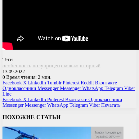
Теги
особенность
полуприцеп
сколько
шторный
13.09.2022
0
Время чтения: 2 мин.
Facebook
X
LinkedIn
Tumblr
Pinterest
Reddit
Вконтакте
Одноклассники
Messenger
Messenger
WhatsApp
Telegram
Viber
Line
Facebook
X
LinkedIn
Pinterest
Вконтакте
Одноклассники
Messenger
Messenger
WhatsApp
Telegram
Viber
Печатать
ПОХОЖИЕ СТАТЬИ