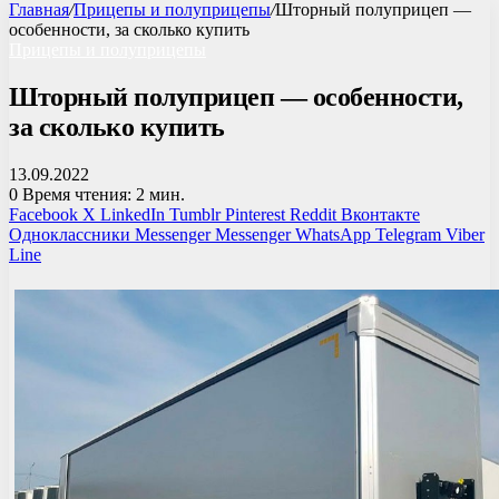
Главная
/
Прицепы и полуприцепы
/
Шторный полуприцеп —
особенности, за сколько купить
Прицепы и полуприцепы
Шторный полуприцеп — особенности,
за сколько купить
13.09.2022
0
Время чтения: 2 мин.
Facebook
X
LinkedIn
Tumblr
Pinterest
Reddit
Вконтакте
Одноклассники
Messenger
Messenger
WhatsApp
Telegram
Viber
Line