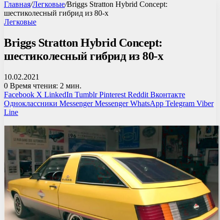
Главная
/
Легковые
/
Briggs Stratton Hybrid Concept:
шестиколесный гибрид из 80-х
Легковые
Briggs Stratton Hybrid Concept:
шестиколесный гибрид из 80-х
10.02.2021
0
Время чтения: 2 мин.
Facebook
X
LinkedIn
Tumblr
Pinterest
Reddit
Вконтакте
Одноклассники
Messenger
Messenger
WhatsApp
Telegram
Viber
Line