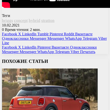
Теги
briggs
concept
hybrid
stratton
10.02.2021
0
Время чтения: 2 мин.
Facebook
X
LinkedIn
Tumblr
Pinterest
Reddit
Вконтакте
Одноклассники
Messenger
Messenger
WhatsApp
Telegram
Viber
Line
Facebook
X
LinkedIn
Pinterest
Вконтакте
Одноклассники
Messenger
Messenger
WhatsApp
Telegram
Viber
Печатать
ПОХОЖИЕ СТАТЬИ