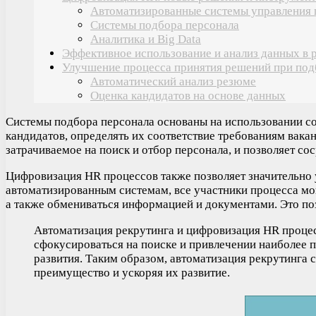
Автоматизированные системы управления
Системы подбора персонала
Аналитика и Big Data
Эффективное использование и анализ данных в 
Улучшение процесса принятия решений при под
Автоматический анализ резюме
Оценка кандидатов на основе данных
Системы подбора персонала основаны на использовании с
кандидатов, определять их соответствие требованиям вака
затрачиваемое на поиск и отбор персонала, и позволяет со
Цифровизация HR процессов также позволяет значительно 
автоматизированным системам, все участники процесса мог
а также обмениваться информацией и документами. Это по
Автоматизация рекрутинга и цифровизация HR процес
сфокусироваться на поиске и привлечении наиболее п
развития. Таким образом, автоматизация рекрутинга
преимущество и ускоряя их развитие.