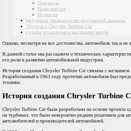
Двигатель
Трансмиссия
Подвеска
Неудачное производство популярной машины
Легенда о Chrysler Turbine Car
Судьба технологии в настоящее время
Однако, несмотря на все достоинства, автомобиль так и н
В данной статье мы расскажем о технических характеристик
его роли в развитии автомобильной индустрии.
История создания Chrysler Turbine Car связана с желание
Разработанный в 1963 году прототип автомобиля был пред
техники.
История создания Chrysler Turbine C
Chrysler Turbine Car была разработана на основе проекта
на турбинах, что было невероятно редким решением для ав
автолюбителей и производителей автомобилей.