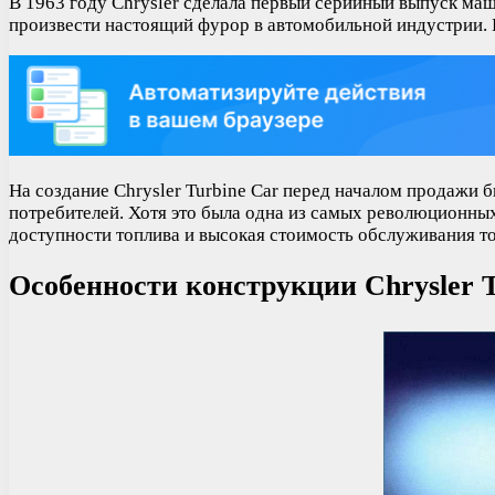
В 1963 году Chrysler сделала первый серийный выпуск маш
произвести настоящий фурор в автомобильной индустрии. 
На создание Chrysler Turbine Car перед началом продажи б
потребителей. Хотя это была одна из самых революционных
доступности топлива и высокая стоимость обслуживания т
Особенности конструкции Chrysler T