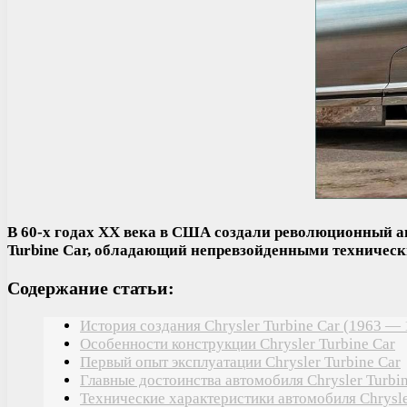
В 60-х годах XX века в США создали революционный ав
Turbine Car, обладающий непревзойденными техничес
Содержание статьи:
История создания Chrysler Turbine Car (1963 — 
Особенности конструкции Chrysler Turbine Car
Первый опыт эксплуатации Chrysler Turbine Car
Главные достоинства автомобиля Chrysler Turbi
Технические характеристики автомобиля Chrysle