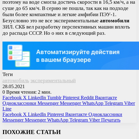
поэтому на воде смогла достичь скорости в 16,5 км/ч, а на
суше до 65 км/ч. В серию не пошла, так как на подходе
были более компактные и легкие амфибии ПЭУ-1.
Безусловно это не все экспериментальные
автомобили
ЗИЛ. СКБ вел разработку перспективных машин вплоть
до распада СССР. Но о них в следующий раз.
Теги
автомобиль
экспериментальный
28.05.2021
0
Время чтения: 2 мин.
Facebook
X
LinkedIn
Tumblr
Pinterest
Reddit
Вконтакте
Одноклассники
Messenger
Messenger
WhatsApp
Telegram
Viber
Line
Facebook
X
LinkedIn
Pinterest
Вконтакте
Одноклассники
Messenger
Messenger
WhatsApp
Telegram
Viber
Печатать
ПОХОЖИЕ СТАТЬИ