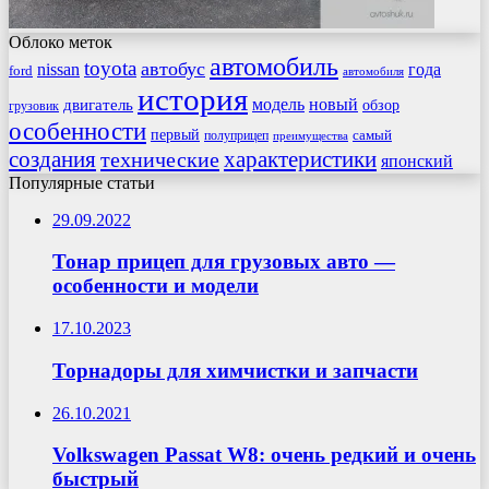
Облоко меток
автомобиль
toyota
автобус
nissan
года
ford
автомобиля
история
модель
новый
двигатель
обзор
грузовик
особенности
первый
самый
полуприцеп
преимущества
создания
характеристики
технические
японский
Популярные статьи
29.09.2022
Тонар прицеп для грузовых авто —
особенности и модели
17.10.2023
Торнадоры для химчистки и запчасти
26.10.2021
Volkswagen Passat W8: очень редкий и очень
быстрый