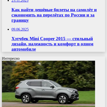
25.11.2025
Как найти дешёвые билеты на самолёт и
сэкономить на перелётах по России и за
границу
09.06.2025
Хэтчбек Mini Cooper 2015 — стильный
дизайн, надежность и комфорт в одном
автомобиле
Интересно