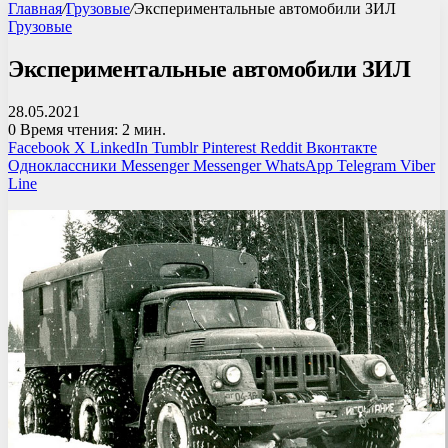
Главная
/
Грузовые
/
Экспериментальные автомобили ЗИЛ
Грузовые
Экспериментальные автомобили ЗИЛ
28.05.2021
0
Время чтения: 2 мин.
Facebook
X
LinkedIn
Tumblr
Pinterest
Reddit
Вконтакте
Одноклассники
Messenger
Messenger
WhatsApp
Telegram
Viber
Line