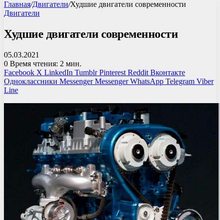
Главная
/
Двигатели
/
Худшие двигатели современности
Двигатели
Худшие двигатели современности
05.03.2021
0
Время чтения: 2 мин.
Facebook
X
LinkedIn
Tumblr
Pinterest
Reddit
Вконтакте
Одноклассники
Messenger
Messenger
WhatsApp
Telegram
Viber
Line