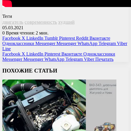
Теги
двигатель
современность
худший
05.03.2021
0
Время чтения: 2 мин.
Facebook
X
LinkedIn
Tumblr
Pinterest
Reddit
Вконтакте
Одноклассники
Messenger
Messenger
WhatsApp
Telegram
Viber
Line
Facebook
X
LinkedIn
Pinterest
Вконтакте
Одноклассники
Messenger
Messenger
WhatsApp
Telegram
Viber
Печатать
ПОХОЖИЕ СТАТЬИ