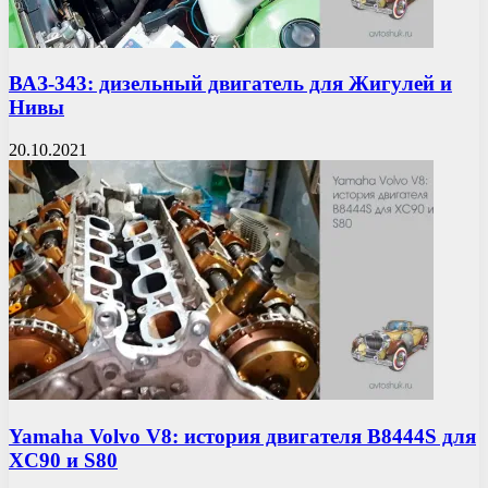
ВАЗ-343: дизельный двигатель для Жигулей и
Нивы
20.10.2021
Yamaha Volvo V8: история двигателя B8444S для
XC90 и S80