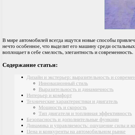
В мире автомобилей всегда ищутся новые способы привлеч
нечто особенное, что выделит его машину среди остальны
воплощает в себе смелость, элегантность и современность.
Содержание статьи:
Дизайн и экстерьер: выразительность и совреме
Инновационный стиль
Выразительность и динамичность
Интерьер и комфорт
Технические характеристики и двигатель
Мощность и скорость
Тип двигателя и топливная эффективность
Безопасность и дополнительные функции
Динамика и управляемость: ощущение силы и к
Цена и конкуренты на автомобильном рынке