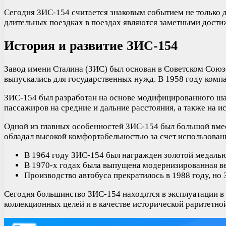
Сегодня ЗИС-154 считается знаковым событием не только д
длительных поездках в поездах являются заметными дости
История и развитие ЗИС-154
Завод имени Сталина (ЗИС) был основан в Советском Союзе
выпускались для государственных нужд. В 1958 году компа
ЗИС-154 был разработан на основе модифицированного шас
пассажиров на средние и дальние расстояния, а также на
Одной из главных особенностей ЗИС-154 был большой вме
обладал высокой комфортабельностью за счет использовани
В 1964 году ЗИС-154 был награжден золотой медаль
В 1970-х годах была выпущена модернизированная в
Производство автобуса прекратилось в 1988 году, н
Сегодня большинство ЗИС-154 находятся в эксплуатации в 
коллекционных целей и в качестве исторической раритетн