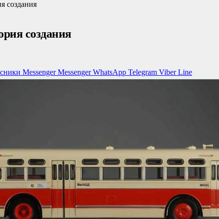
я создания
ория создания
ссники
Messenger
Messenger
WhatsApp
Telegram
Viber
Line