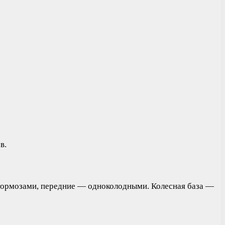
в.
и тормозами, передние — одноколодными. Колесная база —