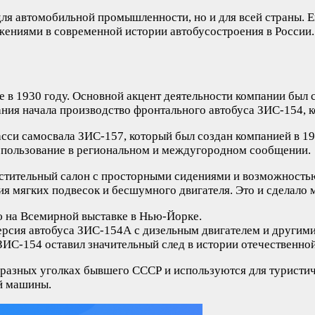
ля автомобильной промышленности, но и для всей страны. Е
жениями в современной истории автобусостроения в России.
 в 1930 году. Основной акцент деятельности компании был 
ния начала производство фронтального автобуса ЗИС-154, к
си самосвала ЗИС-157, который был создан компанией в 194
 использование в региональном и междугородном сообщении.
стительный салон с просторными сидениями и возможностью
я мягких подвесок и бесшумного двигателя. Это и сделало 
ю на Всемирной выставке в Нью-Йорке.
ерсия автобуса ЗИС-154А с дизельным двигателем и другим
о ЗИС-154 оставил значительный след в истории отечествен
разных уголках бывшего СССР и используются для туристиче
ой машины.