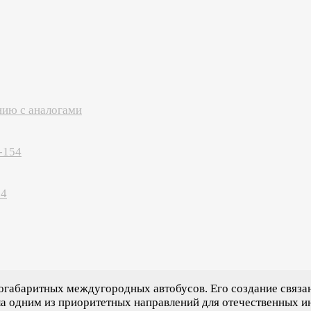
нию с аналогами
-154
54
габаритных междугородных автобусов. Его создание связа
ала одним из приоритетных направлений для отечественных и