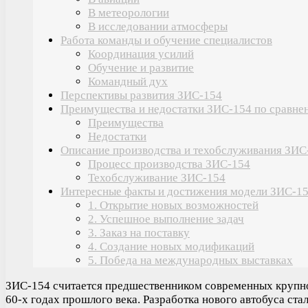
В метеорологии
В исследовании атмосферы
Работа команды и обучение специалистов
Координация усилий
Обучение и развитие
Командный дух
Перспективы развития ЗИС-154
Преимущества и недостатки ЗИС-154 по сравне
Преимущества
Недостатки
Описание производства и техобслуживания ЗИС
Процесс производства ЗИС-154
Техобслуживание ЗИС-154
Интересные факты и достижения модели ЗИС-1
1. Открытие новых возможностей
2. Успешное выполнение задач
3. Заказ на поставку
4. Создание новых модификаций
5. Победа на международных выставках
ЗИС-154 считается предшественником современных крупно
60-х годах прошлого века. Разработка нового автобуса ст