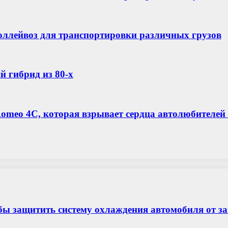
ллейвоз для транспортировки различных грузов
й гибрид из 80-х
 Romeo 4C, которая взрывает сердца автолюбител
бы защитить систему охлаждения автомобиля от з