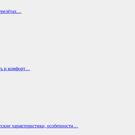
перелётах…
ть и комфорт…
еские характеристики, особенности…