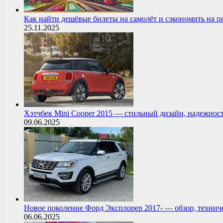
Как найти дешёвые билеты на самолёт и сэкономить на 
25.11.2025
Хэтчбек Mini Cooper 2015 — стильный дизайн, надежнос
09.06.2025
Новое поколение Форд Эксплорер 2017- — обзор, технич
06.06.2025