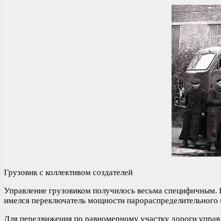
Грузовик с коллективом создателей
Управление грузовиком получилось весьма специфичным. В 
имелся переключатель мощности парораспределительного м
Для передвижения по равномерному участку дороги управл