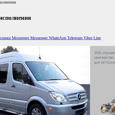
сполнения
 исполнения
ссники
Messenger
Messenger
WhatsApp
Telegram
Viber
Line