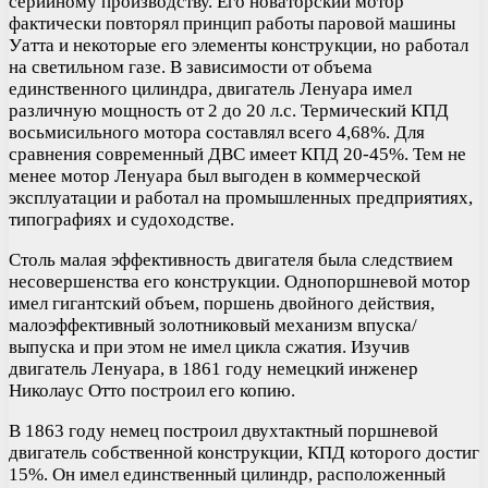
серийному производству. Его новаторский мотор
фактически повторял принцип работы паровой машины
Уатта и некоторые его элементы конструкции, но работал
на светильном газе. В зависимости от объема
единственного цилиндра, двигатель Ленуара имел
различную мощность от 2 до 20 л.с. Термический КПД
восьмисильного мотора составлял всего 4,68%. Для
сравнения современный ДВС имеет КПД 20-45%. Тем не
менее мотор Ленуара был выгоден в коммерческой
эксплуатации и работал на промышленных предприятиях,
типографиях и судоходстве.
Столь малая эффективность двигателя была следствием
несовершенства его конструкции. Однопоршневой мотор
имел гигантский объем, поршень двойного действия,
малоэффективный золотниковый механизм впуска/
выпуска и при этом не имел цикла сжатия. Изучив
двигатель Ленуара, в 1861 году немецкий инженер
Николаус Отто построил его копию.
В 1863 году немец построил двухтактный поршневой
двигатель собственной конструкции, КПД которого достиг
15%. Он имел единственный цилиндр, расположенный