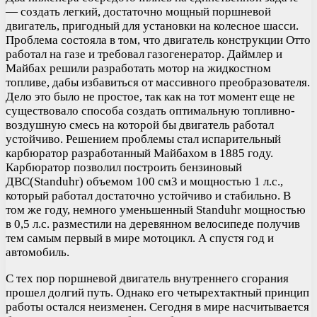
— создать легкий, достаточно мощный поршневой
двигатель, пригодный для установки на колесное шасси.
Проблема состояла в том, что двигатель конструкции Отто
работал на газе и требовал газогенератор. Даймлер и
Майбах решили разработать мотор на жидкостном
топливе, дабы избавиться от массивного преобразователя.
Дело это было не простое, так как на тот момент еще не
существовало способа создать оптимальную топливно-
воздушную смесь на которой бы двигатель работал
устойчиво. Решением проблемы стал испарительный
карбюратор разработанный Майбахом в 1885 году.
Карбюратор позволил построить бензиновый
ДВС(Standuhr) объемом 100 см3 и мощностью 1 л.с.,
который работал достаточно устойчиво и стабильно. В
том же году, немного уменьшенный Standuhr мощностью
в 0,5 л.с. разместили на деревянном велосипеде получив
тем самым первый в мире мотоцикл. А спустя год и
автомобиль.
С тех пор поршневой двигатель внутреннего сгорания
прошел долгий путь. Однако его четырехтактный принцип
работы остался неизменен. Сегодня в мире насчитывается