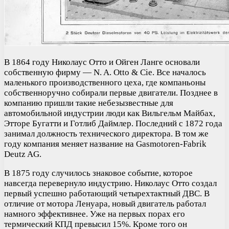
В 1864 году Николаус Отто и Ойген Ланге основали
собственную фирму — N. A. Otto & Cie. Все началось
маленького производственного цеха, где компаньоны
собственноручно собирали первые двигатели. Позднее в
компанию пришли такие небезызвестные для
автомобильной индустрии люди как Вильгельм Майбах,
Этторе Бугатти и Готлиб Даймлер. Последний с 1872 года
занимал должность технического директора. В том же
году компания меняет название на Gasmotoren-Fabrik
Deutz AG.
В 1875 году случилось знаковое событие, которое
навсегда перевернуло индустрию. Николаус Отто создал
первый успешно работающий четырехтактный ДВС. В
отличие от мотора Ленуара, новый двигатель работал
намного эффективнее. Уже на первых порах его
термический КПД превысил 15%. Кроме того он