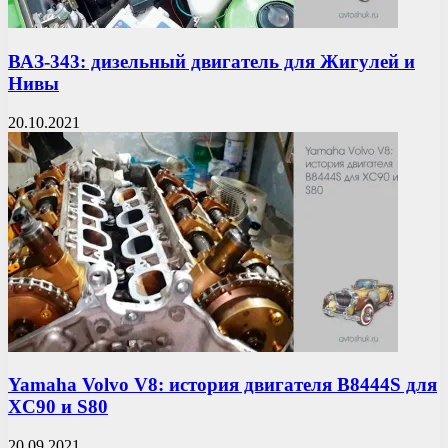
ВАЗ-343: дизельный двигатель для Жигулей и
Нивы
20.10.2021
Yamaha Volvo V8: история двигателя B8444S для
XC90 и S80
20.09.2021