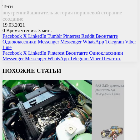
Теги
внутренний
двигатель
история
поршневой
сгорание
создание
19.03.2021
0
Время чтения: 3 мин.
Facebook
X
LinkedIn
Tumblr
Pinterest
Reddit
Вконтакте
Одноклассники
Messenger
Messenger
WhatsApp
Telegram
Viber
Line
Facebook
X
LinkedIn
Pinterest
Вконтакте
Одноклассники
Messenger
Messenger
WhatsApp
Telegram
Viber
Печатать
ПОХОЖИЕ СТАТЬИ