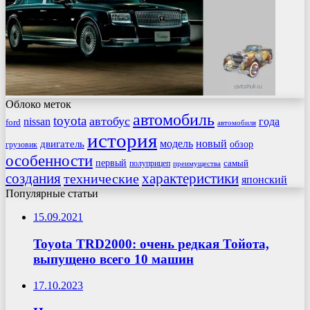
Облоко меток
автомобиль
toyota
автобус
nissan
года
ford
автомобиля
история
модель
новый
двигатель
обзор
грузовик
особенности
первый
самый
полуприцеп
преимущества
создания
характеристики
технические
японский
Популярные статьи
15.09.2021
Toyota TRD2000: очень редкая Тойота,
выпущено всего 10 машин
17.10.2023