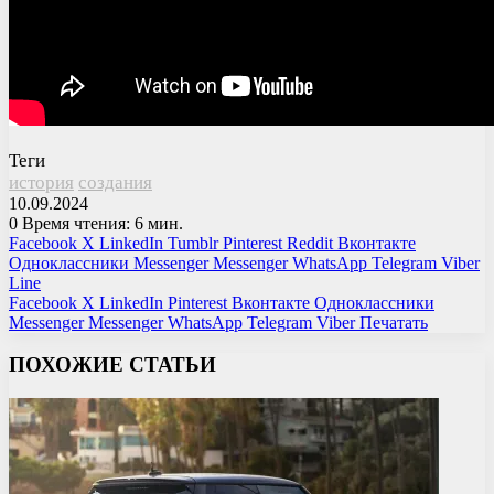
Теги
история
создания
10.09.2024
0
Время чтения: 6 мин.
Facebook
X
LinkedIn
Tumblr
Pinterest
Reddit
Вконтакте
Одноклассники
Messenger
Messenger
WhatsApp
Telegram
Viber
Line
Facebook
X
LinkedIn
Pinterest
Вконтакте
Одноклассники
Messenger
Messenger
WhatsApp
Telegram
Viber
Печатать
ПОХОЖИЕ СТАТЬИ