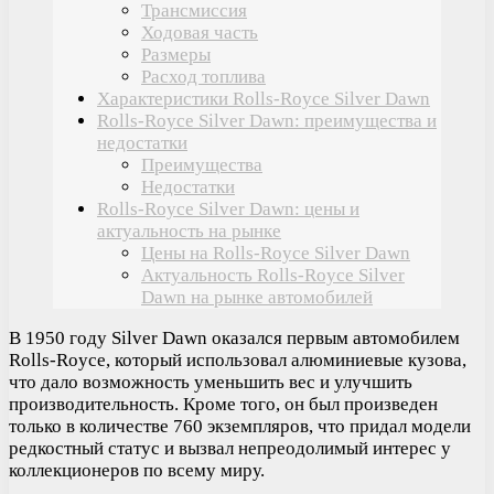
Трансмиссия
Ходовая часть
Размеры
Расход топлива
Характеристики Rolls-Royce Silver Dawn
Rolls-Royce Silver Dawn: преимущества и
недостатки
Преимущества
Недостатки
Rolls-Royce Silver Dawn: цены и
актуальность на рынке
Цены на Rolls-Royce Silver Dawn
Актуальность Rolls-Royce Silver
Dawn на рынке автомобилей
В 1950 году Silver Dawn оказался первым автомобилем
Rolls-Royce, который использовал алюминиевые кузова,
что дало возможность уменьшить вес и улучшить
производительность. Кроме того, он был произведен
только в количестве 760 экземпляров, что придал модели
редкостный статус и вызвал непреодолимый интерес у
коллекционеров по всему миру.