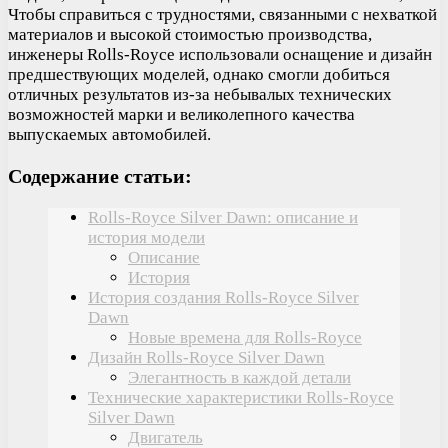
Чтобы справиться с трудностями, связанными с нехваткой
материалов и высокой стоимостью производства,
инженеры Rolls-Royce использовали оснащение и дизайн
предшествующих моделей, однако смогли добиться
отличных результатов из-за небывалых технических
возможностей марки и великолепного качества
выпускаемых автомобилей.
Содержание статьи:
Rolls-Royce Silver Dawn: описание и
история модели
Описание
История
История создания Rolls-Royce Silver
Dawn
Новые времена для Rolls-Royce
Дизайн Rolls-Royce Silver Dawn
Элегантность в каждой детали
Технические характеристики Rolls-Royce
Silver Dawn
Двигатель