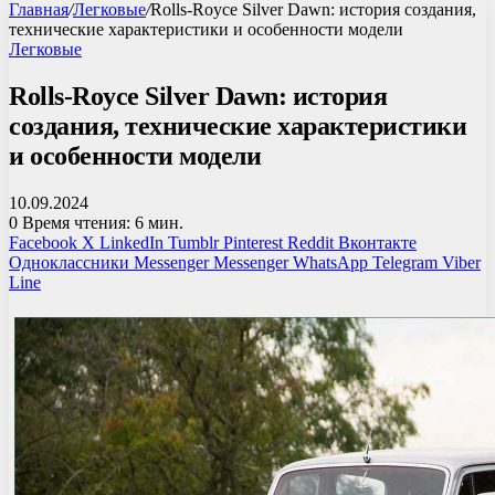
Главная
/
Легковые
/
Rolls-Royce Silver Dawn: история создания,
технические характеристики и особенности модели
Легковые
Rolls-Royce Silver Dawn: история
создания, технические характеристики
и особенности модели
10.09.2024
0
Время чтения: 6 мин.
Facebook
X
LinkedIn
Tumblr
Pinterest
Reddit
Вконтакте
Одноклассники
Messenger
Messenger
WhatsApp
Telegram
Viber
Line