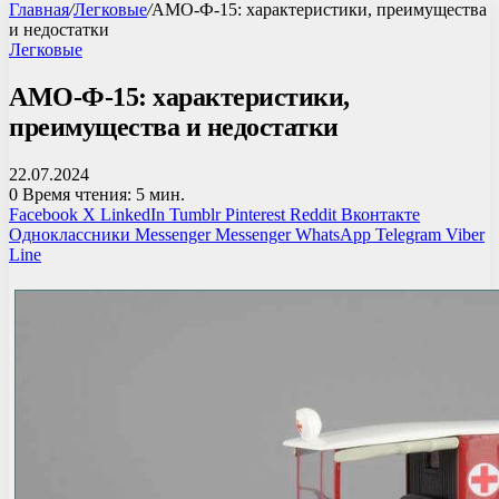
Главная
/
Легковые
/
АМО-Ф-15: характеристики, преимущества
и недостатки
Легковые
АМО-Ф-15: характеристики,
преимущества и недостатки
22.07.2024
0
Время чтения: 5 мин.
Facebook
X
LinkedIn
Tumblr
Pinterest
Reddit
Вконтакте
Одноклассники
Messenger
Messenger
WhatsApp
Telegram
Viber
Line