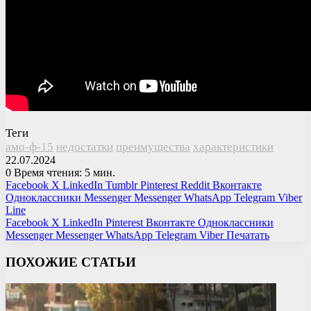
Теги
амо-ф-15
недостатки
преимущества
характеристики
22.07.2024
0
Время чтения: 5 мин.
Facebook
X
LinkedIn
Tumblr
Pinterest
Reddit
Вконтакте
Одноклассники
Messenger
Messenger
WhatsApp
Telegram
Viber
Line
Facebook
X
LinkedIn
Pinterest
Вконтакте
Одноклассники
Messenger
Messenger
WhatsApp
Telegram
Viber
Печатать
ПОХОЖИЕ СТАТЬИ