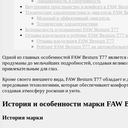
Динамичность и спортивность
Внутреннее пространство и комфорт в FAW Best
Технические характеристики и двигатель FAW B
Мощный и эффективный двигатель
Технические характеристики
Безопасность и оснащение FAW Besturn T77
Отзывы владельцев и рейтинг FAW Besturn T77 
Отзывы владельцев FAW Besturn T77
Рейтинг FAW Besturn T77 на автомобильно
Одной из главных особенностей FAW Besturn T77 является
продуманы до мельчайших подробностей, создавая великол
привлекательным для глаз.
Кроме своего внешнего вида, FAW Besturn T77 обладает и
передовыми технологиями, которые обеспечивают комфорт 
создавая атмосферу роскоши и уюта.
История и особенности марки FAW B
История марки