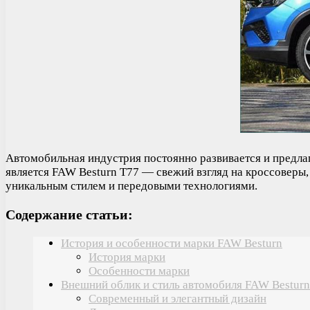
Автомобильная индустрия постоянно развивается и предла
является FAW Besturn T77 — свежий взгляд на кроссоверы,
уникальным стилем и передовыми технологиями.
Содержание статьи:
История и особенности марки FAW Besturn
История марки
Особенности марки
Внешний облик и стиль автомобиля FAW Besturn
Современный и элегантный дизайн