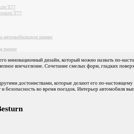
urn T77
esturn T77
на автомобильном рынке
м рынке
 его инновационный дизайн, который можно назвать по-наст
епное впечатление. Сочетание смелых форм, гладких поверх
 другими достоинствами, которые делают его по-настоящему
и безопасность во время поездок. Интерьер автомобиля вы
esturn