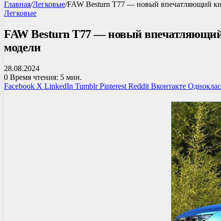
Главная
/
Легковые
/
FAW Besturn T77 — новый впечатляющий кит
Легковые
FAW Besturn T77 — новый впечатляющий к
модели
28.08.2024
0
Время чтения: 5 мин.
Facebook
X
LinkedIn
Tumblr
Pinterest
Reddit
Вконтакте
Однокла