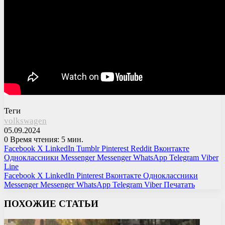
Теги
volkswagen
05.09.2024
0
Время чтения: 5 мин.
Facebook
X
LinkedIn
Tumblr
Pinterest
Reddit
Вконтакте
Одноклассники
Messenger
Messenger
WhatsApp
Telegram
Viber
Line
Facebook
X
LinkedIn
Pinterest
Вконтакте
Одноклассники
Messenger
Messenger
WhatsApp
Telegram
Viber
Печатать
ПОХОЖИЕ СТАТЬИ