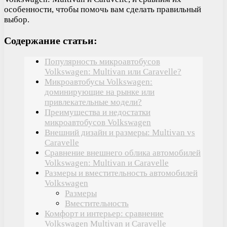
особенности, чтобы помочь вам сделать правильный
выбор.
Содержание статьи:
Популярность микроавтобусов
Volkswagen: Multivan или Caravelle?
Микроавтобусы Volkswagen:
доминирующие на рынке или
привлекательные модели?
Преимущества и недостатки
микроавтобусов Volkswagen
Внешний дизайн и размеры: Multivan vs
Caravelle
Сравнение внешнего облика автомобилей
Volkswagen: Multivan и Caravelle
Размеры и вместительность автомобилей
Volkswagen
Размеры
Вместительность
Комфорт и интерьер: сравнение
Volkswagen Multivan и Caravelle