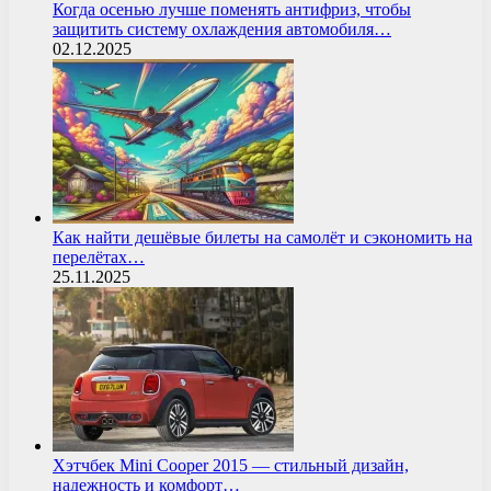
Когда осенью лучше поменять антифриз, чтобы
защитить систему охлаждения автомобиля…
02.12.2025
Как найти дешёвые билеты на самолёт и сэкономить на
перелётах…
25.11.2025
Хэтчбек Mini Cooper 2015 — стильный дизайн,
надежность и комфорт…