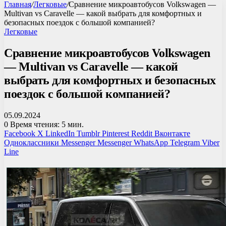
Главная
/
Легковые
/
Сравнение микроавтобусов Volkswagen —
Multivan vs Caravelle — какой выбрать для комфортных и
безопасных поездок с большой компанией?
Легковые
Сравнение микроавтобусов Volkswagen
— Multivan vs Caravelle — какой
выбрать для комфортных и безопасных
поездок с большой компанией?
05.09.2024
0
Время чтения: 5 мин.
Facebook
X
LinkedIn
Tumblr
Pinterest
Reddit
Вконтакте
Одноклассники
Messenger
Messenger
WhatsApp
Telegram
Viber
Line