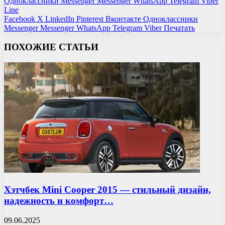
Одноклассники
Messenger
Messenger
WhatsApp
Telegram
Viber
Line
Facebook
X
LinkedIn
Pinterest
Вконтакте
Одноклассники
Messenger
Messenger
WhatsApp
Telegram
Viber
Печатать
ПОХОЖИЕ СТАТЬИ
Хэтчбек Mini Cooper 2015 — стильный дизайн,
надежность и комфорт…
09.06.2025