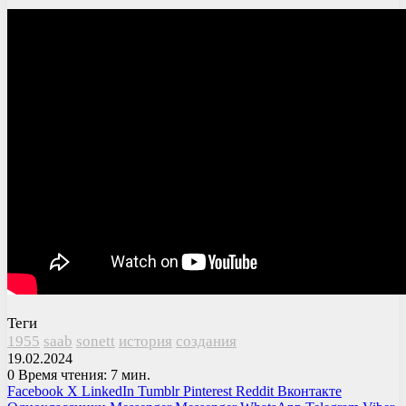
Теги
1955
saab
sonett
история
создания
19.02.2024
0
Время чтения: 7 мин.
Facebook
X
LinkedIn
Tumblr
Pinterest
Reddit
Вконтакте