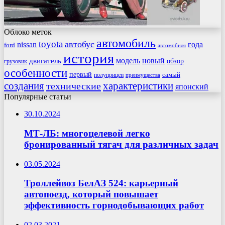
Облоко меток
автомобиль
toyota
автобус
nissan
года
ford
автомобиля
история
модель
новый
двигатель
обзор
грузовик
особенности
первый
самый
полуприцеп
преимущества
создания
характеристики
технические
японский
Популярные статьи
30.10.2024
МТ-ЛБ: многоцелевой легко
бронированный тягач для различных задач
03.05.2024
Троллейвоз БелАЗ 524: карьерный
автопоезд, который повышает
эффективность горнодобывающих работ
02.03.2021