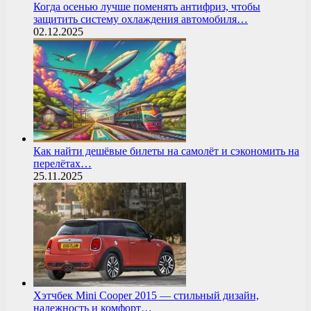
Когда осенью лучше поменять антифриз, чтобы
защитить систему охлаждения автомобиля…
02.12.2025
Как найти дешёвые билеты на самолёт и сэкономить на
перелётах…
25.11.2025
Хэтчбек Mini Cooper 2015 — стильный дизайн,
надежность и комфорт…