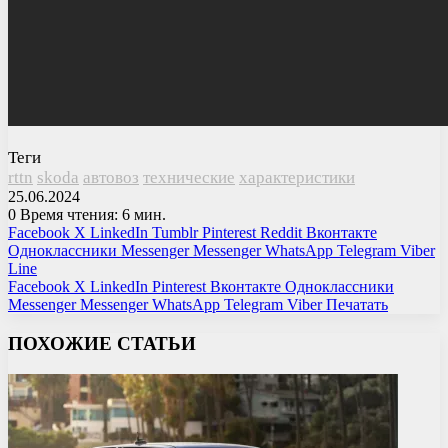
Теги
rttn
skoda
автовоз
технические
характеристики
25.06.2024
0
Время чтения: 6 мин.
Facebook
X
LinkedIn
Tumblr
Pinterest
Reddit
Вконтакте
Одноклассники
Messenger
Messenger
WhatsApp
Telegram
Viber
Line
Facebook
X
LinkedIn
Pinterest
Вконтакте
Одноклассники
Messenger
Messenger
WhatsApp
Telegram
Viber
Печатать
ПОХОЖИЕ СТАТЬИ