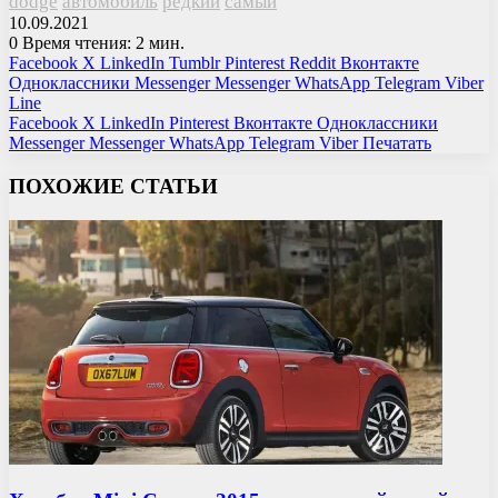
dodge
автомобиль
редкий
самый
10.09.2021
0
Время чтения: 2 мин.
Facebook
X
LinkedIn
Tumblr
Pinterest
Reddit
Вконтакте
Одноклассники
Messenger
Messenger
WhatsApp
Telegram
Viber
Line
Facebook
X
LinkedIn
Pinterest
Вконтакте
Одноклассники
Messenger
Messenger
WhatsApp
Telegram
Viber
Печатать
ПОХОЖИЕ СТАТЬИ