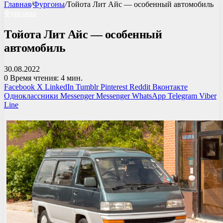
Главная
/
Фургоны
/
Тойота Лит Айс — особенный автомобиль
Фургоны
Тойота Лит Айс — особенный
автомобиль
30.08.2022
0
Время чтения: 4 мин.
Facebook
X
LinkedIn
Tumblr
Pinterest
Reddit
Вконтакте
Одноклассники
Messenger
Messenger
WhatsApp
Telegram
Viber
Line