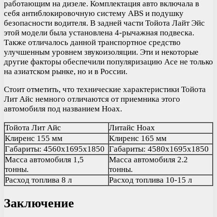
работающим на дизеле. Комплектация авто включала в
себя антиблокировочную систему ABS и подушку
безопасности водителя. В задней части Тойота Лайт Эйс
этой модели была установлена 4-рычажная подвеска.
Также отличалось данной транспортное средство
улучшенным уровнем звукоизоляции. Эти и некоторые
другие факторы обеспечили популяризацию Асе не только
на азиатском рынке, но и в России.
Стоит отметить, что технические характеристики Тойота
Лит Айс немного отличаются от приемника этого
автомобиля под названием Ноах.
Тойота Лит Айс
Литайс Ноах
Клиренс 155 мм
Клиренс 165 мм
Габариты: 4560х1695х1850
Габариты: 4580х1695х1850
Масса автомобиля 1,5
Масса автомобиля 2.2
тонны.
тонны.
Расход топлива 8 л
Расход топлива 10-15 л
Заключение