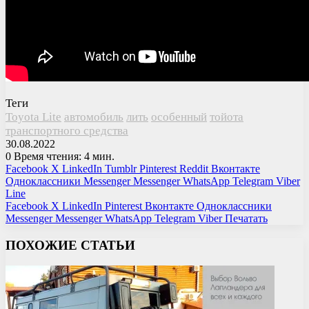
Теги
Toyota Lite
автомобиль
лить
особенный
тойота
транспортного средства
30.08.2022
0
Время чтения: 4 мин.
Facebook
X
LinkedIn
Tumblr
Pinterest
Reddit
Вконтакте
Одноклассники
Messenger
Messenger
WhatsApp
Telegram
Viber
Line
Facebook
X
LinkedIn
Pinterest
Вконтакте
Одноклассники
Messenger
Messenger
WhatsApp
Telegram
Viber
Печатать
ПОХОЖИЕ СТАТЬИ