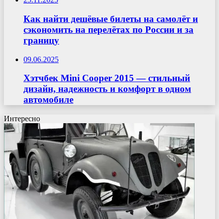
Как найти дешёвые билеты на самолёт и
сэкономить на перелётах по России и за
границу
09.06.2025
Хэтчбек Mini Cooper 2015 — стильный
дизайн, надежность и комфорт в одном
автомобиле
Интересно