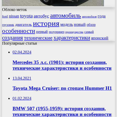
Облоко меток
автомобиль
toyota
автобус
nissan
года
ford
автомобиля
история
модель
новый
двигатель
обзор
грузовик
особенности
первый
самый
полуприцеп
преимущества
создания
характеристики
технические
японский
Популярные статьи
02.04.2024
Mercedes 35 л.с. (1901): история создания,
технические характеристики и особенности
13.04.2021
Toyota Mega Cruiser: по стопам Hummer H1
01.02.2024
BMW 507 (1955-1959): история создания,
технические характеристики и особенности