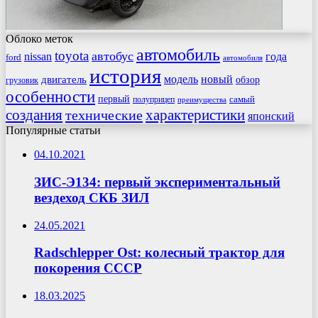
Облоко меток
автомобиль
toyota
автобус
nissan
года
ford
автомобиля
история
модель
новый
двигатель
обзор
грузовик
особенности
первый
самый
полуприцеп
преимущества
создания
характеристики
технические
японский
Популярные статьи
04.10.2021
ЗИС-Э134: первый экспериментальный
вездеход СКБ ЗИЛ
24.05.2021
Radschlepper Ost: колесный трактор для
покорения СССР
18.03.2025