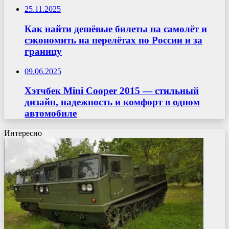
25.11.2025
Как найти дешёвые билеты на самолёт и
сэкономить на перелётах по России и за
границу
09.06.2025
Хэтчбек Mini Cooper 2015 — стильный
дизайн, надежность и комфорт в одном
автомобиле
Интересно