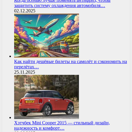
Когда осенью лучше поменять антифриз, чтобы
защитить систему охлаждения автомобиля…
02.12.2025
Как найти дешёвые билеты на самолёт и сэкономить на
перелётах…
25.11.2025
Хэтчбек Mini Cooper 2015 — стильный дизайн,
надежность и комфорт…